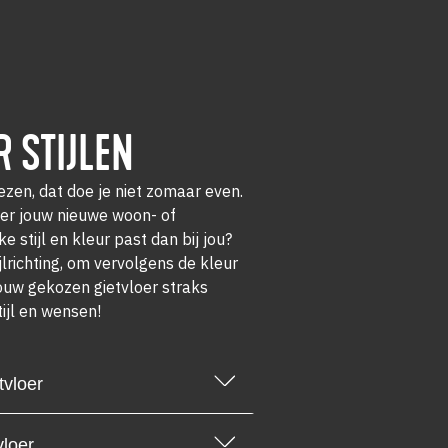
R STIJLEN
ezen, dat doe je niet zomaar even.
er jouw nieuwe woon- of
 stijl en kleur past dan bij jou?
ijlrichting, om vervolgens de kleur
jouw gekozen gietvloer straks
tijl en wensen!
tvloer
loer