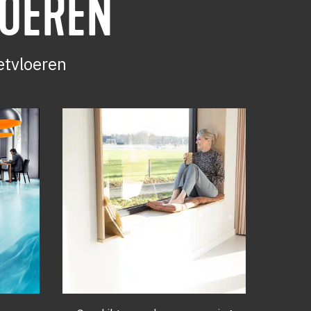
LOEREN
etvloeren