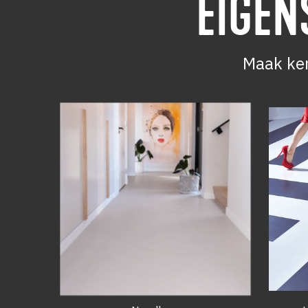
EIGE
Maak ken