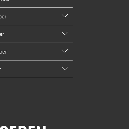
oer
er
loer
r